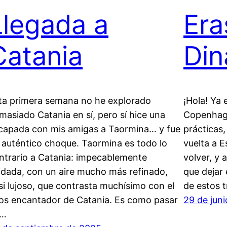
Llegada a
Era
Catania
Din
ta primera semana no he explorado
¡Hola! Ya 
masiado Catania en sí, pero sí hice una
Copenhagu
capada con mis amigas a Taormina… y fue
prácticas,
 auténtico choque. Taormina es todo lo
vuelta a 
ntrario a Catania: impecablemente
volver, y
idada, con un aire mucho más refinado,
que dejar
si lujoso, que contrasta muchísimo con el
de estos 
os encantador de Catania. Es como pasar
29 de jun
e…