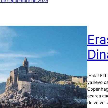
 de septiembre de 2025
Era
Din
¡Hola! El
ya llevo c
Copenhagu
acerca ca
de volver