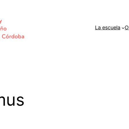
La escuela
O
mus