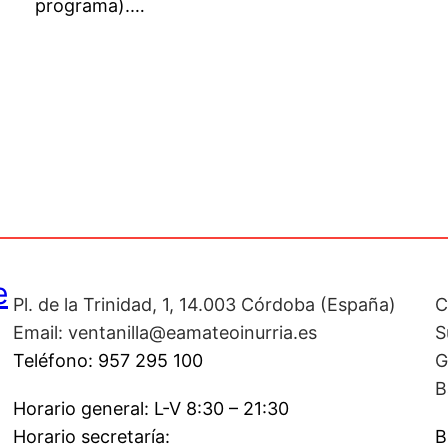
programa).…
e
Pl. de la Trinidad, 1, 14.003 Córdoba (España)
C
Email: ventanilla@eamateoinurria.es
S
Teléfono: 957 295 100
G
B
Horario general: L-V 8:30 – 21:30
Horario secretaría:
B