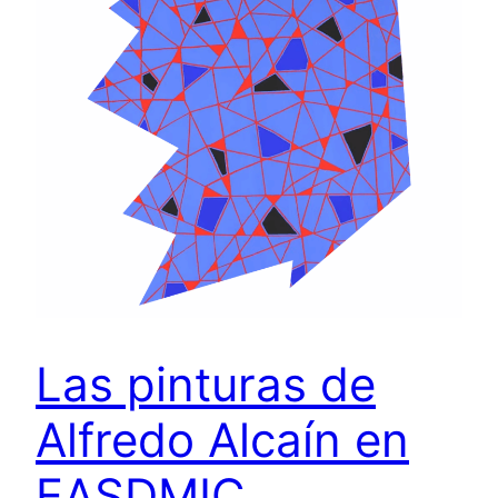
Las pinturas de
Alfredo Alcaín en
EASDMIC