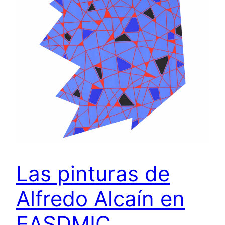
Las pinturas de
Alfredo Alcaín en
EASDMIC