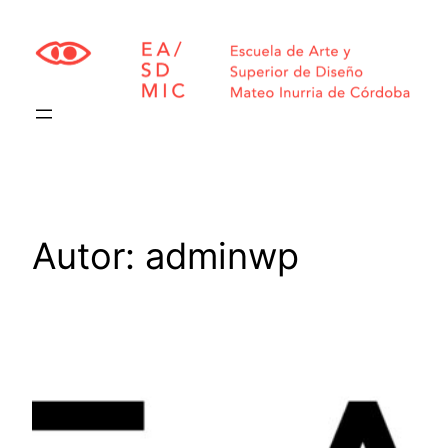
Saltar
al
contenido
Autor:
adminwp