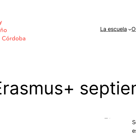
La escuela
O
Erasmus+ septi
S
e