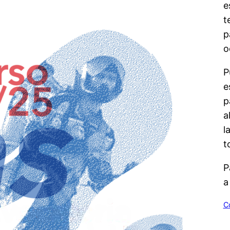
e
t
p
o
P
e
p
a
l
t
P
a
C